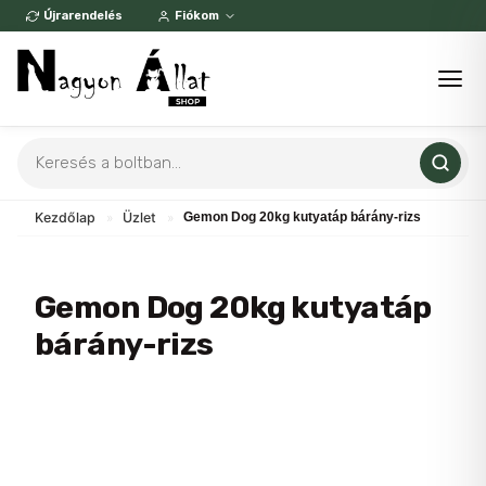
Skip
Újrarendelés
Fiókom
to
content
Products
search
Kezdőlap
»
Üzlet
»
Gemon Dog 20kg kutyatáp bárány-rizs
Gemon Dog 20kg kutyatáp
bárány-rizs