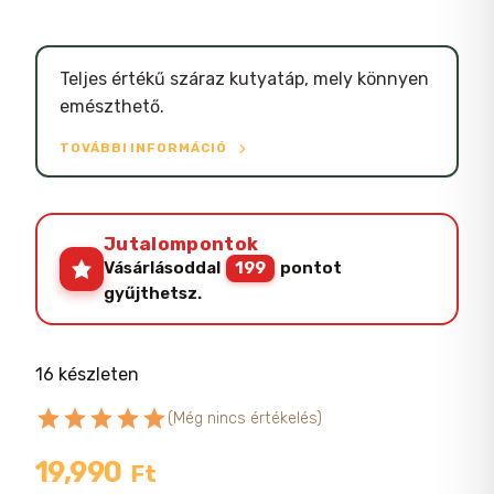
Teljes értékű száraz kutyatáp, mely könnyen
emészthető.
TOVÁBBI INFORMÁCIÓ
Jutalompontok
Vásárlásoddal
199
pontot
gyűjthetsz.
16 készleten
star
star
star
star
star
(Még nincs értékelés)
19,990
Ft