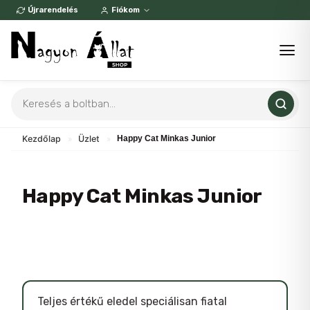
Skip
Újrarendelés
Fiókom
to
content
Products
search
Kezdőlap
»
Üzlet
»
Happy Cat Minkas Junior
Happy Cat Minkas Junior
Teljes értékű eledel speciálisan fiatal