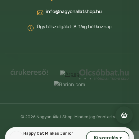
3b603) 100 mg, mangán (mangán(II)-oxid
3b502) 15 mg, jód (vízmentes kalcium-
info@nagyonallatshop.hu
jodát) 3b202) 1.5 mg, szelén (E8; nátrium-
Ügyfélszolgálat: 8-16ig hétköznap
szelenit) 0.15 mg, Aminosavak / kg: DL-
metionin (3c301) 4500 mg
Etetési javaslat:
Kor Eledel mennyisége
(g/nap)
Eledel mennyisége (g/nap)
hónapokban közepes testű
fajtáknak (5 kg-ig)
nagy testű fajtáknak (6-8 kg)
© 2026 Nagyon Állat Shop. Minden jog fenntartva.
4* 60 g
Weboldalt fejlesztette
Happy Cat Minkas Junior
Kiszerelés ▾