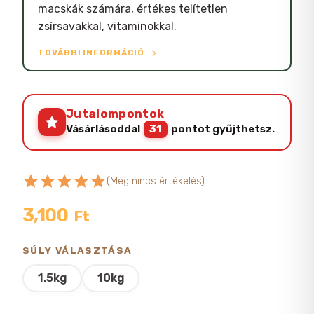
macskák számára, értékes telítetlen
zsírsavakkal, vitaminokkal.
TOVÁBBI INFORMÁCIÓ
Jutalompontok
Vásárlásoddal
31
pontot gyűjthetsz.
star
star
star
star
star
(Még nincs értékelés)
3,100
Ft
SÚLY VÁLASZTÁSA
1.5kg
10kg