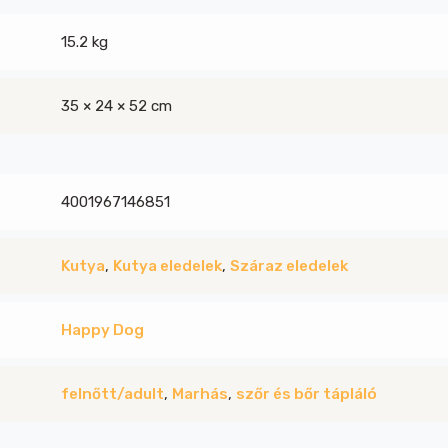
15.2 kg
35 × 24 × 52 cm
4001967146851
Kutya
,
Kutya eledelek
,
Száraz eledelek
Happy Dog
felnőtt/adult
,
Marhás
,
szőr és bőr tápláló