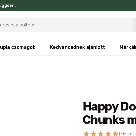
függően.
ducts
rch
upla csomagok
Kedvencednek ajánlott
Márkái
g
Happy Do
Chunks m
star
star
star
star
star
(Még nin