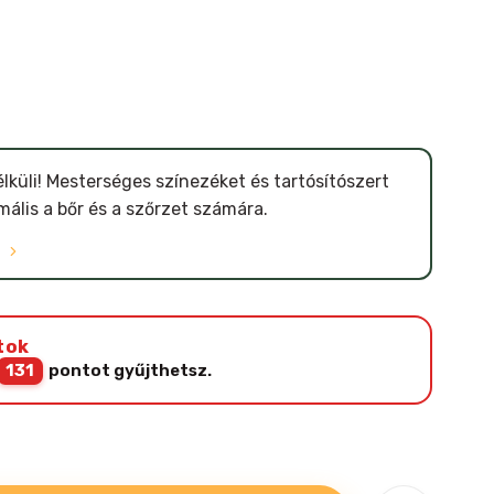
küli! Mesterséges színezéket és tartósítószert
ális a bőr és a szőrzet számára.
Ó
tok
131
pontot gyűjthetsz.