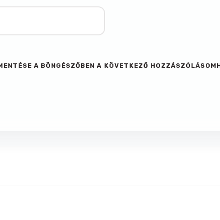
M MENTÉSE A BÖNGÉSZŐBEN A KÖVETKEZŐ HOZZÁSZÓLÁSOM