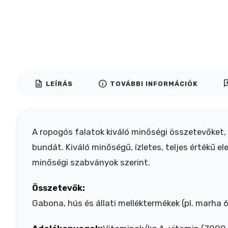
description
info
rev
LEÍRÁS
TOVÁBBI INFORMÁCIÓK
A ropogós falatok kiváló minőségi összetevőket
bundát. Kiváló minőségű, ízletes, teljes értékű 
minőségi szabványok szerint.
Összetevők:
Gabona, hús és állati melléktermékek (pl. marha 6