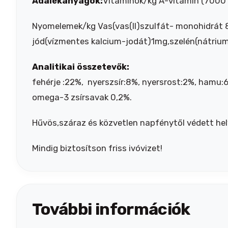
Adalékanyagok:
Vitaminok/kg A-vitamin (7000 
Nyomelemek/kg Vas(vas(II)szulfát- monohidrát 8
jód(vízmentes kalcium-jodát)1mg,szelén(nátrium 
Analitikai összetevők:
fehérje :22%, nyerszsír:8%, nyersrost:2%, hamu:6
omega-3 zsírsavak 0,2%.
Hűvös,száraz és közvetlen napfénytől védett he
Mindig biztosítson friss ivóvizet!
További információk