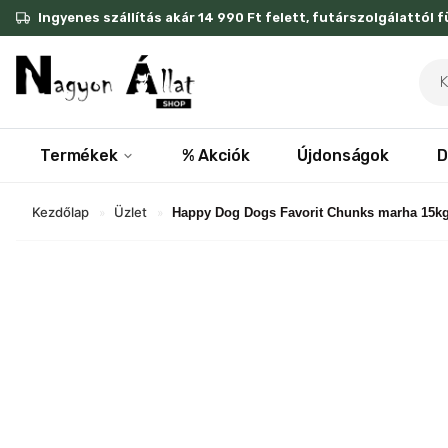
Skip
Ingyenes szállítás akár 14 990 Ft felett, futárszolgálattól 
to
content
Pro
sea
Termékek
% Akciók
Újdonságok
D
Kezdőlap
Üzlet
»
»
Happy Dog Dogs Favorit Chunks marha 15k