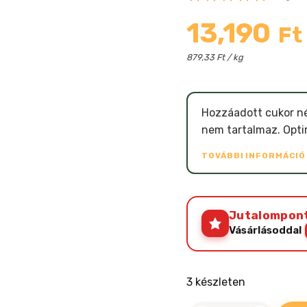
13,190
Ft
879,33 Ft / kg
Hozzáadott cukor nél
nem tartalmaz. Optim
TOVÁBBI INFORMÁCI
Jutalompon
Vásárlásoddal
3 készleten