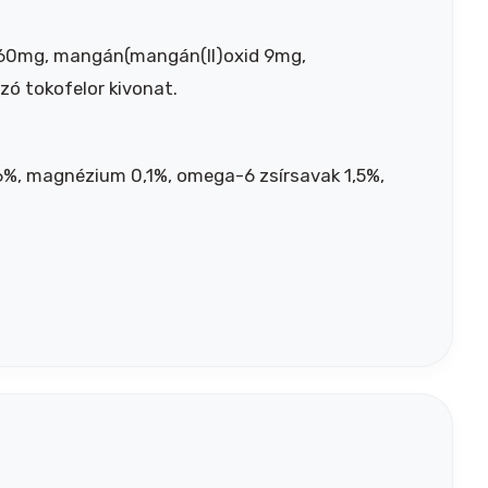
id)60mg, mangán(mangán(II)oxid 9mg,
zó tokofelor kivonat.
0,6%, magnézium 0,1%, omega-6 zsírsavak 1,5%,