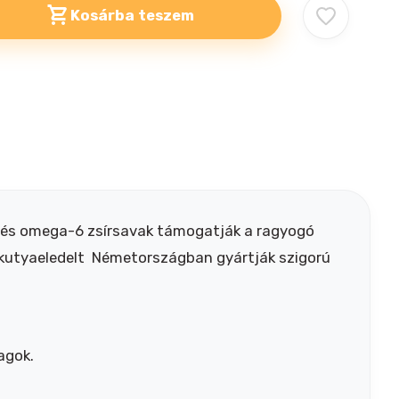
Kosárba teszem
3 és omega-6 zsírsavak támogatják a ragyogó
ló kutyaeledelt Németországban gyártják szigorú
agok.