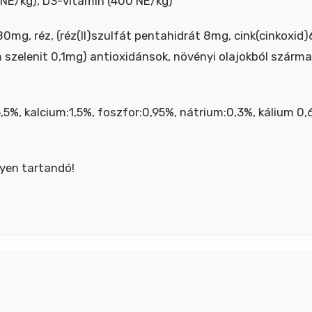
NE/kg), D3-vitamin (400 NE/kg)
0mg, réz, (réz(II)szulfát pentahidrát 8mg, cink(cinkox
szelenit 0,1mg) antioxidánsok, növényi olajokból szárma
,5%, kalcium:1,5%, foszfor:0,95%, nátrium:0,3%, kálium 
lyen tartandó!