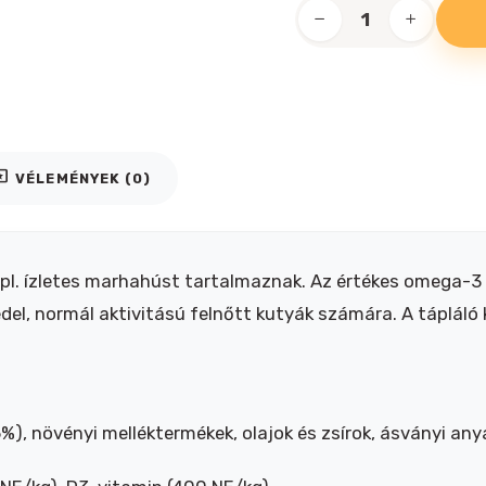
Happy
Dog
Dogs
Favorit
Chunks
marha
iews
VÉLEMÉNYEK (0)
15kg
mennyiség
, pl. ízletes marhahúst tartalmaznak. Az értékes omega-
eledel, normál aktivitású felnőtt kutyák számára. A táplá
%), növényi melléktermékek, olajok és zsírok, ásványi any