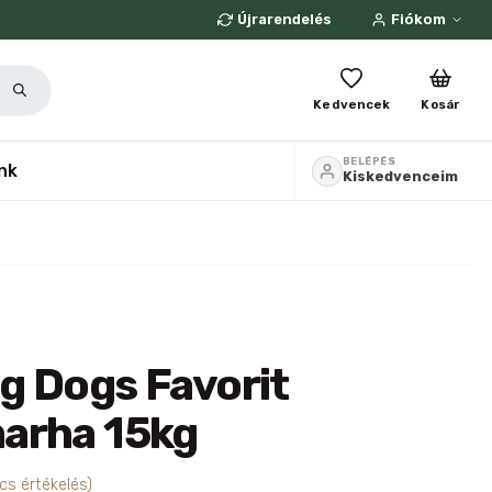
Újrarendelés
Fiókom
Kedvencek
Kosár
BELÉPÉS
nk
Kiskedvenceim
g Dogs Favorit
arha 15kg
cs értékelés)