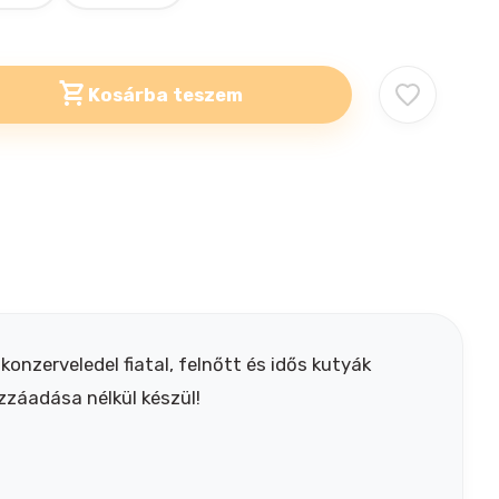
Kosárba teszem
konzerveledel fiatal, felnőtt és idős kutyák
zzáadása nélkül készül!