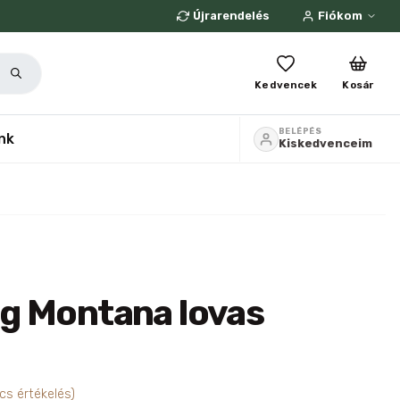
Újrarendelés
Fiókom
Kedvencek
Kosár
BELÉPÉS
nk
Kiskedvenceim
g Montana lovas
cs értékelés)