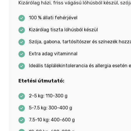
Kizárólag házi, friss vágású lóhúsból készül, szó
100 % állati fehérjével
Kizárólag tiszta lóhúsból készül
Szója, gabona, tartósítószer és színezék hozz
Extra adag vitaminnal
Ideális táplálékintolerancia és allergia esetén
Etetési útmutató:
2-5 kg: 110-300 g
5-7.5 kg: 300-400 g
7.5-10 kg: 400-600 g