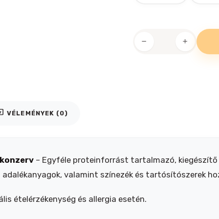
Happy
Dog
Montana
lovas
konzerv
mennyiség
iews
VÉLEMÉNYEK (0)
 konzerv
– Egyféle proteinforrást tartalmazó, kiegészítő 
 adalékanyagok, valamint színezék és tartósítószerek ho
lis ételérzékenység és allergia esetén.