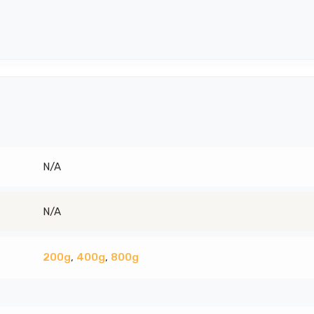
N/A
N/A
200g
,
400g
,
800g