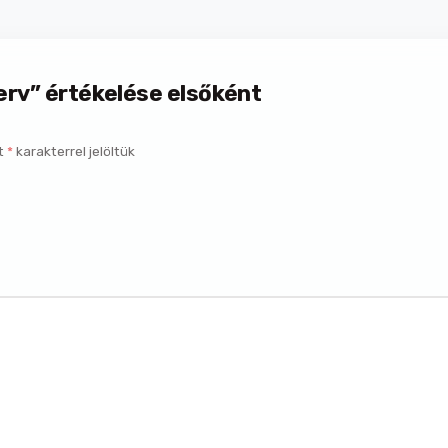
rv” értékelése elsőként
t
*
karakterrel jelöltük