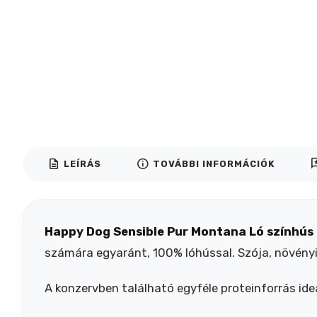
description
info
rev
LEÍRÁS
TOVÁBBI INFORMÁCIÓK
Happy Dog Sensible Pur Montana Ló színhús
számára egyaránt, 100% lóhússal. Szója, növényi
A konzervben található egyféle proteinforrás ideá