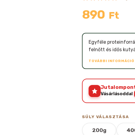
890
Ft
Egyféle proteinforrá
felnőtt és idős kut
TOVÁBBI INFORMÁCI
Jutalompon
Vásárlásoddal
SÚLY VÁLASZTÁSA
200g
40