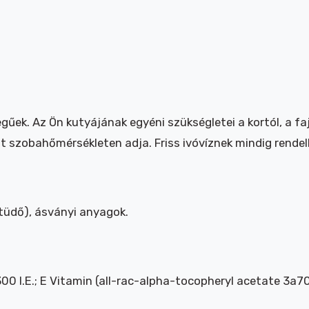
űek. Az Ön kutyájának egyéni szükségletei a kortól, a fajt
t szobahőmérsékleten adja. Friss ivóvíznek mindig rendelke
 -tüdő), ásványi anyagok.
300 I.E.; E Vitamin (all-rac-alpha-tocopheryl acetate 3a