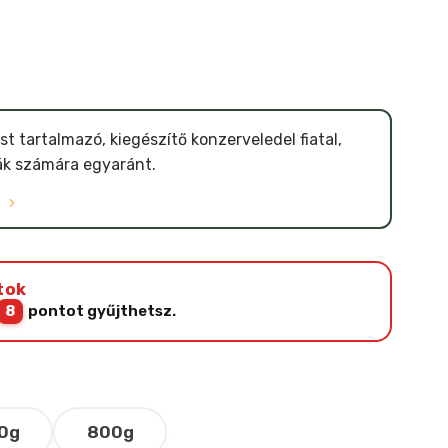
st tartalmazó, kiegészítő konzerveledel fiatal,
yák számára egyaránt.
Ó
tok
8
pontot gyűjthetsz.
0g
800g