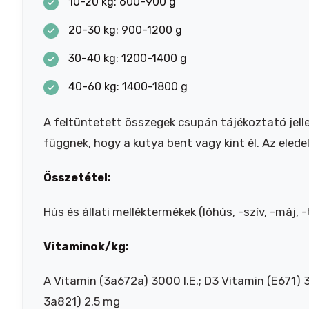
10-20 kg: 600-900 g
20-30 kg: 900-1200 g
30-40 kg: 1200-1400 g
40-60 kg: 1400-1800 g
A feltüntetett összegek csupán tájékoztató jelleg
függnek, hogy a kutya bent vagy kint él. Az eledel
Összetétel:
Hús és állati melléktermékek (lóhús, -szív, -máj,
Vitaminok/kg:
A Vitamin (3a672a) 3000 I.E.; D3 Vitamin (E671) 
3a821) 2.5 mg