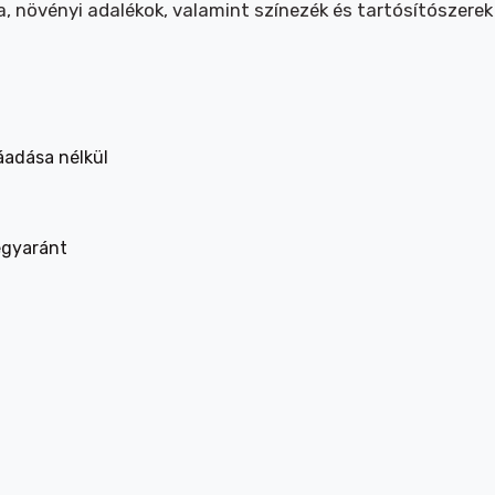
ja, növényi adalékok, valamint színezék és tartósítószere
áadása nélkül
 egyaránt