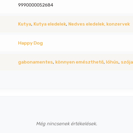
9990000052684
Kutya
,
Kutya eledelek
,
Nedves eledelek, konzervek
Happy Dog
gabonamentes
,
könnyen emészthető
,
lóhús
,
szój
Még nincsenek értékelések.