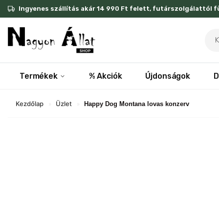
Skip
Ingyenes szállítás akár 14 990 Ft felett, futárszolgálattól 
to
content
Pro
sea
Termékek
% Akciók
Újdonságok
D
Kezdőlap
Üzlet
»
»
Happy Dog Montana lovas konzerv