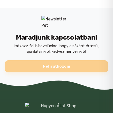
Bárányos
,
felnőtt/adult
,
jutalomfalat
Összetétel:
hús és állati származékok
(beleértve 23% csirke, 4%
bárány), gabonafélék,
Maradjunk kapcsolatban!
növényi eredetu
Iratkozz fel hírlevelünkre, hogy elsőként értesülj
származékok (beleértve
ajánlatainkról, kedvezményeinkről!
Yucca schidigera 200
mg/kg), olajok és zsírok,
Feliratkozom
növényi fehérjekivonatok,
NÉV
*
élesztők, ásványi anyagok,
frukto-oligoszacharidok
(FOS 0,1%), mannán-
oligoszacharidok (MOS
E-MAIL
*
0,1%)