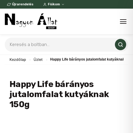
Skip
Újrarendelés
Fiókom
to
content
Products
search
Kezdőlap
»
Üzlet
»
Happy Life bárányos jutalomfalat kutyáknak 150
Happy Life bárányos
jutalomfalat kutyáknak
150g