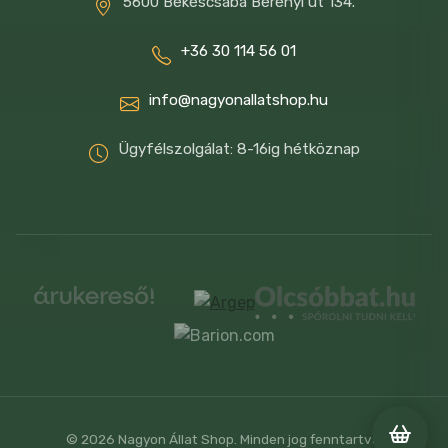
35
5600 Békéscsaba Berényi út 134.
+36 30 114 56 01
Mindig biztosíts friss
ivóvizet.
info@nagyonallatshop.hu
Ügyfélszolgálat: 8-16ig hétköznap
© 2026 Nagyon Állat Shop. Minden jog fenntartva.