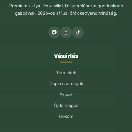
Analitikai
Prémium kutya- és kisállat felszerelések a gondoskodó
alkotóelemek:
gazdiknak. 2026-os stílus, örök kedvenc minőség.
nyersfehérje 30,0%,
A NEVEM, E-MAIL CÍMEM, ÉS
zsírtartalom 20,0%,
WEBOLDALCÍMEM MENTÉSE A
nyersrost 2,0%, szervetlen
BÖNGÉSZŐBEN A KÖVETKEZŐ
HOZZÁSZÓLÁSOMHOZ.
anyag 6,0%
Vásárlás
Adalékanyagok/kg
Tápértékkel
Termékek
rendelkező
adalékanyagok
Dupla csomagok
A-vitamin 6000 NE, D3-
Akciók
vitamin 400 NE, E-vitamin
Újdonságok
100 mg
Fiókom
Technológiai
adalékanyagok