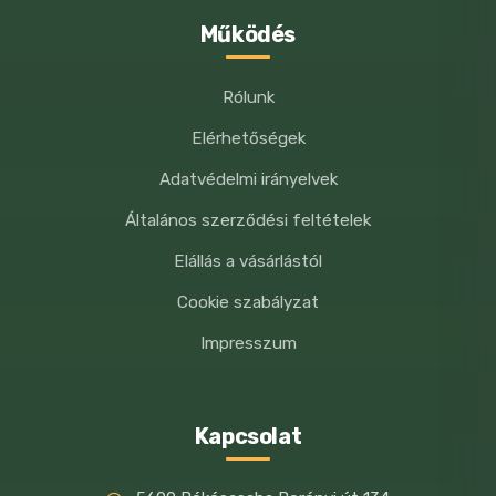
antioxidánsok
Működés
Etetési javaslat:
Rólunk
Adag db/nap:
Elérhetőségek
1–5 kg kutyáknak: 3–10
Adatvédelmi irányelvek
Általános szerződési feltételek
5–10 kg kutyáknak: 10–
15
Elállás a vásárlástól
10–20 kg kutyáknak:
Cookie szabályzat
15–25
Impresszum
20–30 kg kutyáknak:
25–35
Kapcsolat
30 kg feletti
kutyáknak: több mint