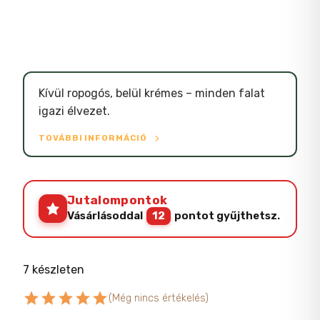
Kívül ropogós, belül krémes – minden falat
igazi élvezet.
TOVÁBBI INFORMÁCIÓ
Jutalompontok
Vásárlásoddal
12
pontot gyűjthetsz.
7 készleten
star
star
star
star
star
(Még nincs értékelés)