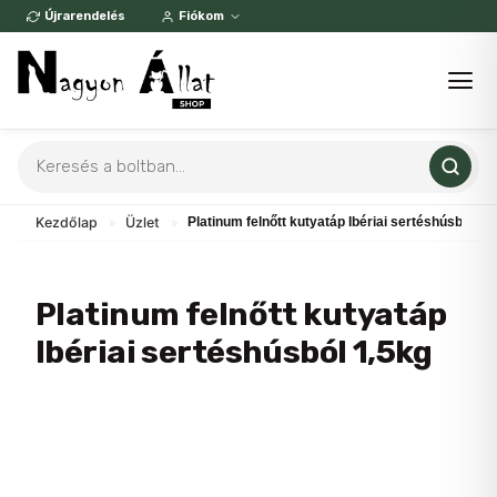
Skip
Újrarendelés
Fiókom
to
content
Products
search
Kezdőlap
»
Üzlet
»
Platinum felnőtt kutyatáp Ibériai sertéshúsból 1,
Platinum felnőtt kutyatáp
Ibériai sertéshúsból 1,5kg