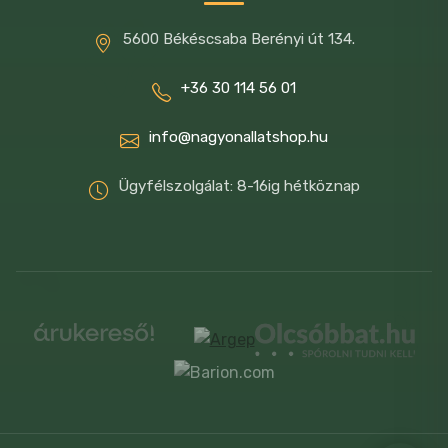
kedvenced.
5600 Békéscsaba Berényi út 134.
Összetevők:
friss sertéshús (70 %,
+36 30 114 56 01
kizárólag ibériai sertésből), szárított
burgonya, szárított hal, szárított
info@nagyonallatshop.hu
sörélesztő,szárított almavelő, lucerna,
Ügyfélszolgálat: 8-16ig hétköznap
lazacolaj, jukkakivonat, hidegen sajtolt
lenmagolaj, hidegen sajtolt olívaolaj,
zöldhéjú kagyló kivonat, szárított
sárgarépa, szárított paradicsom,
szárított nagyvirágú bársonyvirág,
szárított pitypang, szárított brokkoli,
szárított zöld tea, szárított kamilla,
szárított oregánó, szárított
máriatövismag, szárított áfonyamag,