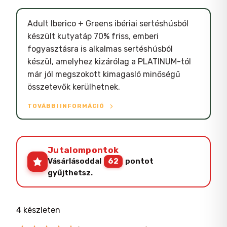
Adult Iberico + Greens ibériai sertéshúsból
készült kutyatáp 70% friss, emberi
fogyasztásra is alkalmas sertéshúsból
készül, amelyhez kizárólag a PLATINUM-tól
már jól megszokott kimagasló minőségű
összetevők kerülhetnek.
TOVÁBBI INFORMÁCIÓ
Jutalompontok
Vásárlásoddal
62
pontot
gyűjthetsz.
4 készleten