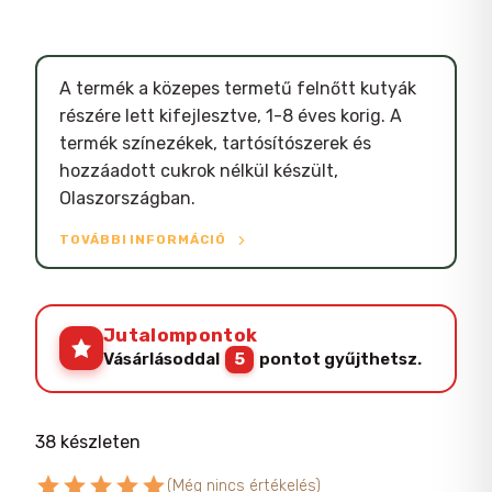
A termék a közepes termetű felnőtt kutyák
részére lett kifejlesztve, 1-8 éves korig. A
termék színezékek, tartósítószerek és
hozzáadott cukrok nélkül készült,
Olaszországban.
TOVÁBBI INFORMÁCIÓ
Jutalompontok
Vásárlásoddal
5
pontot gyűjthetsz.
38 készleten
star
star
star
star
star
(Még nincs értékelés)