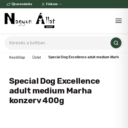
Skip
Újrarendelés
Fiókom
to
content
Products
search
Kezdőlap
»
Üzlet
»
Special Dog Excellence adult medium Marha kon
Special Dog Excellence
adult medium Marha
konzerv 400g