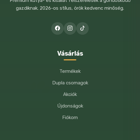
Prémium kutya- és kisállat felszerelések a gondoskodó
gazdiknak. 2026-os stílus, örök kedvenc minőség.
A NEVEM, E-MAIL CÍMEM, ÉS
WEBOLDALCÍMEM MENTÉSE A
BÖNGÉSZŐBEN A KÖVETKEZŐ
HOZZÁSZÓLÁSOMHOZ.
Vásárlás
Termékek
Dupla csomagok
Akciók
Újdonságok
Fiókom