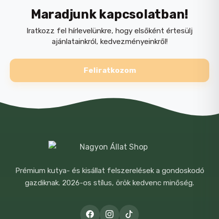
Maradjunk kapcsolatban!
Iratkozz fel hírlevelünkre, hogy elsőként értesülj
ajánlatainkról, kedvezményeinkről!
Feliratkozom
NÉV
*
E-MAIL
*
Prémium kutya- és kisállat felszerelések a gondoskodó
gazdiknak. 2026-os stílus, örök kedvenc minőség.
A NEVEM, E-MAIL CÍMEM, ÉS