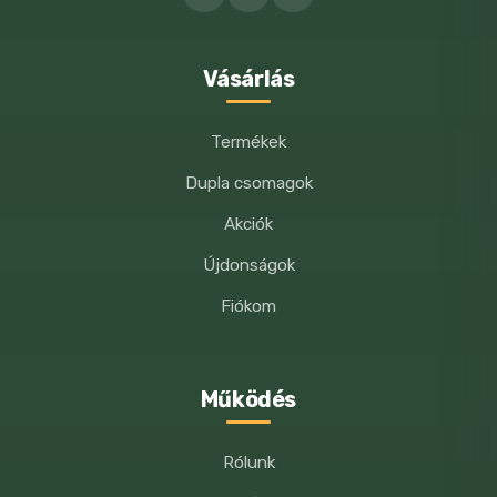
WEBOLDALCÍMEM MENTÉSE A
BÖNGÉSZŐBEN A KÖVETKEZŐ
HOZZÁSZÓLÁSOMHOZ.
Vásárlás
Termékek
Dupla csomagok
Akciók
Újdonságok
Fiókom
Működés
Rólunk