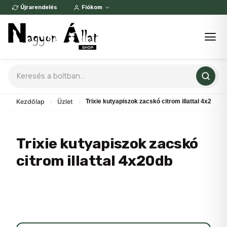
Skip
Újrarendelés
Fiókom
to
content
Products
search
Kezdőlap
»
Üzlet
»
Trixie kutyapiszok zacskó citrom illattal 4x20db
Trixie kutyapiszok zacskó
citrom illattal 4x20db