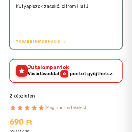
Kutyapiszok zacskó, citrom illatú
TOVÁBBI INFORMÁCIÓ
Jutalompontok
Vásárlásoddal
6
pontot gyűjthetsz.
2 készleten
star
star
star
star
star
(Még nincs értékelés)
690
Ft
690 Ft / db