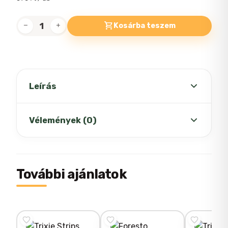
Kosárba teszem
Trixie
kutyapiszok
zacskó
citrom
illattal
Leírás
4x20db
mennyiség
Kutyapiszok zacskó
Vélemények (0)
Citrom illatú
Méret: M
Még nincsenek értékelések.
További ajánlatok
Anyaga: Műanyag
Kiszerelés: 4 x 20 (80db)
„Trixie kutyapiszok