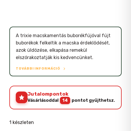
A trixie macskamentás buborékfújóval fújt
buborékok felkeltik a macska érdeklődését,
azok üldözése, elkapása remekül
elszórakoztatják kis kedvencünket.
TOVÁBBI INFORMÁCIÓ
Jutalompontok
Vásárlásoddal
14
pontot gyűjthetsz.
1 készleten