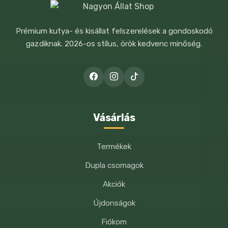
Prémium kutya- és kisállat felszerelések a gondoskodó
gazdiknak. 2026-os stílus, örök kedvenc minőség.
A NEVEM, E-MAIL CÍMEM, ÉS
WEBOLDALCÍMEM MENTÉSE A
BÖNGÉSZŐBEN A KÖVETKEZŐ
HOZZÁSZÓLÁSOMHOZ.
Vásárlás
Termékek
Dupla csomagok
Akciók
Újdonságok
Fiókom