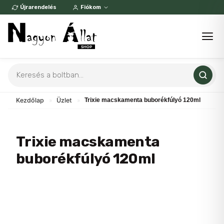
Skip
Újrarendelés
Fiókom
to
content
Products
search
Kezdőlap
»
Üzlet
»
Trixie macskamenta buborékfúlyó 120ml
Trixie macskamenta
buborékfúlyó 120ml