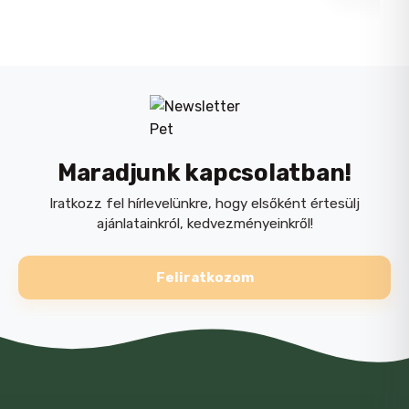
CÍMKÉK
játék
,
Macska
Maradjunk kapcsolatban!
Iratkozz fel hírlevelünkre, hogy elsőként értesülj
ajánlatainkról, kedvezményeinkről!
NÉV
*
Feliratkozom
E-MAIL
*