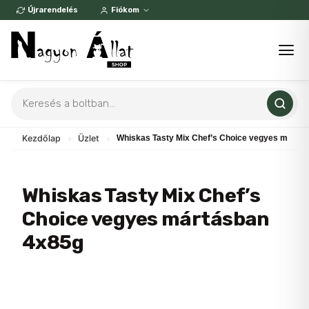
Skip
Újrarendelés
Fiókom
to
content
Products
search
Kezdőlap
»
Üzlet
»
Whiskas Tasty Mix Chef’s Choice vegyes mártá
Whiskas Tasty Mix Chef’s
Choice vegyes mártásban
4x85g