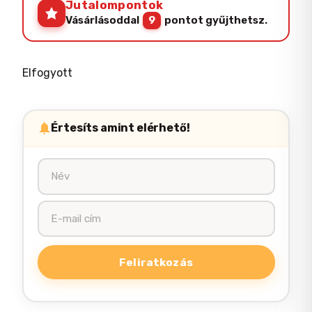
Jutalompontok
Vásárlásoddal
9
pontot gyűjthetsz.
Elfogyott
Értesíts amint elérhető!