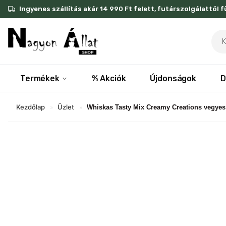
Skip
Ingyenes szállítás akár 14 990 Ft felett, futárszolgálattól 
to
content
Pro
sea
Termékek
% Akciók
Újdonságok
D
Kezdőlap
Üzlet
»
»
Whiskas Tasty Mix Creamy Creations vegyes