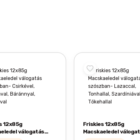
es 12x85g
Friskies 12x85g
eledel válogatás
Macskaeledel váloga
rkével,
szószban- Lazaccal,