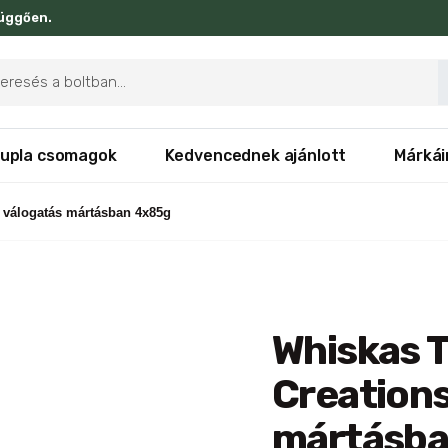
függően.
ducts
rch
upla csomagok
Kedvencednek ajánlott
Márkái
 válogatás mártásban 4x85g
Whiskas 
Creations
mártásba