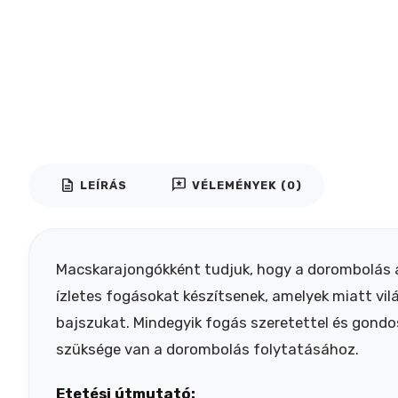
description
reviews
LEÍRÁS
VÉLEMÉNYEK (0)
Macskarajongókként tudjuk, hogy a dorombolás a
ízletes fogásokat készítsenek, amelyek miatt vi
bajszukat. Mindegyik fogás szeretettel és gond
szüksége van a dorombolás folytatásához.
Etetési útmutató: