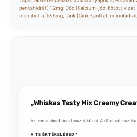
Tápértékkel rendelkező adalékanyagok:B₁-vitamin:2
pentahidrát):1.2mg, Jód (Kalcium-jód, kötött vize
monohidrát):3.5mg, Cink (Cink-szulfát, monohidrát
„Whiskas Tasty Mix Creamy Crea
Az e-mail címet nem tesszük közzé.
A kötelező mezőke
A TE ÉRTÉKELÉSED
*