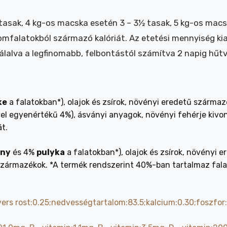
tasak, 4 kg-os macska esetén 3 – 3½ tasak, 5 kg-os macs
lomfalatokból származó kalóriát. Az etetési mennyiség ki
álalva a legfinomabb, felbontástól számítva 2 napig hűtv
ke
a falatokban*), olajok és zsírok, növényi eredetű származ
el egyenértékű 4%), ásványi anyagok, növényi fehérje kivona
t.
ány
és 4%
pulyka
a falatokban*), olajok és zsírok, növényi
ejszármazékok. *A termék rendszerint 40%-ban tartalmaz fala
nyers rost:0.25;nedvességtartalom:83.5;kalcium:0.30;foszfor