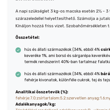
A napi szükséglet 3 kg-os macska esetén 2½ – 3 
szárazeledellel helyettesíthető. Számolja a juta
Kínáljon hozzá friss vizet. Szobahőmérsékleten t
Összetétel:
hús és állati származékok (34%, ebből 4%
csir
keveréke 1%, ami borsó és sárgarépa keverékév
termék rendszerint 40%-ban tartalmaz falatká
hús és állati származékok (34%, ebből 4%
bár
fehérje kivonatok, különféle cukrok, tej és t
Analitikai összetevők (%):
fehérje:7.0;zsírtartalom:5.2;szervetlen anyag:1.6;
Adalékanyagok/kg: