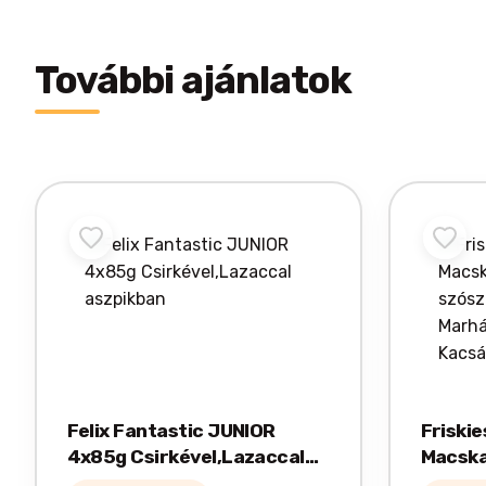
További ajánlatok
Felix Fantastic JUNIOR
Friski
4x85g Csirkével,Lazaccal
Macska
aszpikban
szószban- Csi