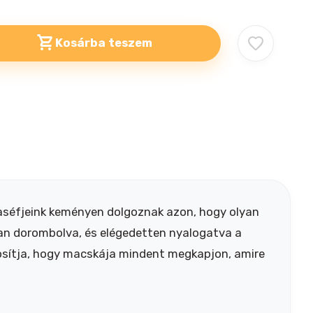
Kosárba teszem
aséfjeink keményen dolgoznak azon, hogy olyan
tan dorombolva, és elégedetten nyalogatva a
osítja, hogy macskája mindent megkapjon, amire