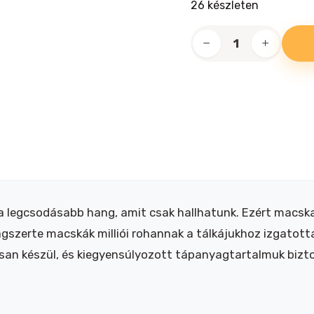
26 készleten
Whiskas
Tasty
Mix
Creamy
Creations
vegyes
válogatás
mártásban
4x85g
mennyiség
 legcsodásabb hang, amit csak hallhatunk. Ezért macsk
lágszerte macskák milliói rohannak a tálkájukhoz izgatot
osan készül, és kiegyensúlyozott tápanyagtartalmuk bizt