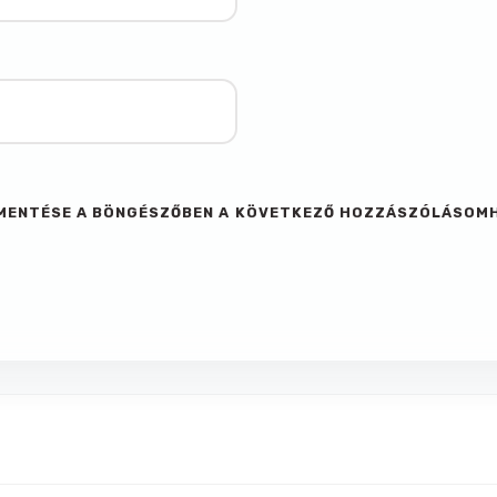
M MENTÉSE A BÖNGÉSZŐBEN A KÖVETKEZŐ HOZZÁSZÓLÁSOM