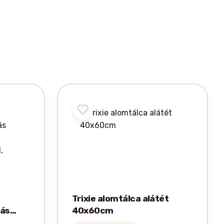
Trixie alomtálca alátét
tás
40x60cm