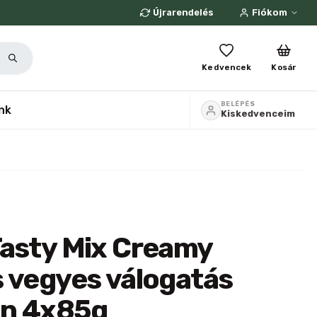
Újrarendelés
Fiókom
Kedvencek
Kosár
BELÉPÉS
nk
Kiskedvenceim
Tasty Mix Creamy
 vegyes válogatás
n 4x85g