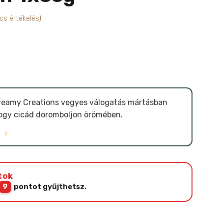
cs értékelés)
Creamy Creations vegyes válogatás mártásban
ogy cicád doromboljon örömében.
Ó
tok
9
pontot gyűjthetsz.