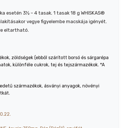
ka esetén 3½ – 4 tasak. 1 tasak 18 g WHISKAS®
alakításakor vegye figyelembe macskája igényét.
e eltartható.
ékok, zöldségek (ebből szárított borsó és sárgarépa
tok, különféle cukrok, tej és tejszármazékok. *A
 eredetű származékok, ásványi anyagok, növényi
tkát.
:0.22.