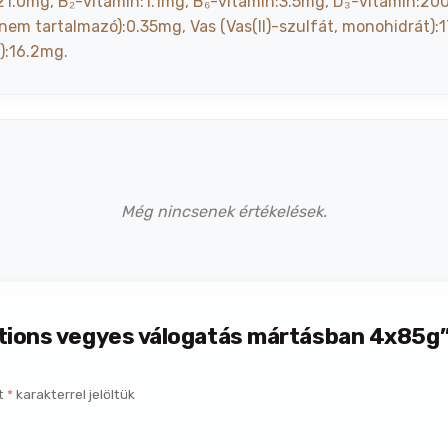
1.0mg, B₂-vitamin:1.1mg, B₆-vitamin:3.5mg, D₃-vitamin:200
t nem tartalmazó):0.35mg, Vas (Vas(II)-szulfát, monohidrát
):16.2mg.
Még nincsenek értékelések.
tions vegyes válogatás mártásban 4x85g”
t
*
karakterrel jelöltük