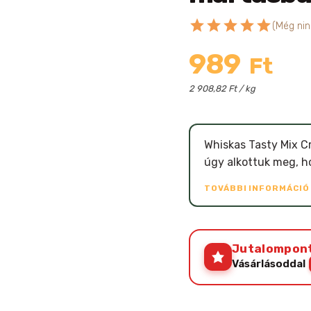
star
star
star
star
star
(Még nin
989
Ft
2 908,82 Ft / kg
Whiskas Tasty Mix 
úgy alkottuk meg, h
TOVÁBBI INFORMÁCI
Jutalompon
Vásárlásoddal