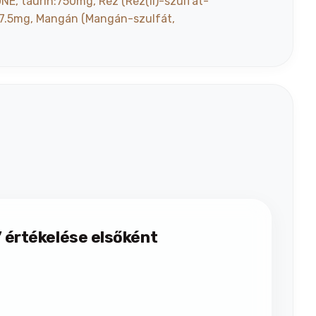
NE, taurin:750mg, Réz (Réz(II)-szulfát-
):17.5mg, Mangán (Mangán-szulfát,
 értékelése elsőként