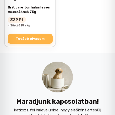
Brit care tonhalas leves
macskáknak 75g
329
Ft
4 386,67 Ft / kg
Tovább olvasom
Maradjunk kapcsolatban!
Iratkozz fel hírlevelünkre, hogy elsőként értesülj