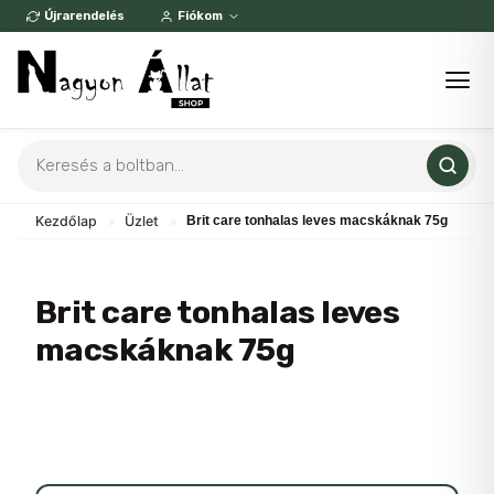
Skip
Újrarendelés
Fiókom
to
content
Products
search
Kezdőlap
»
Üzlet
»
Brit care tonhalas leves macskáknak 75g
Brit care tonhalas leves
macskáknak 75g