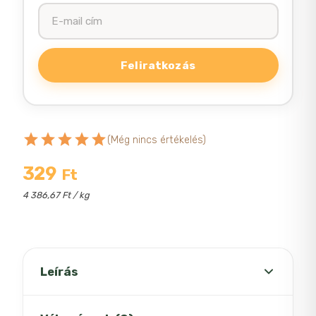
star
star
star
star
star
(Még nincs értékelés)
329
Ft
4 386,67 Ft / kg
Leírás
Brit care tonhalas leves macskáknak