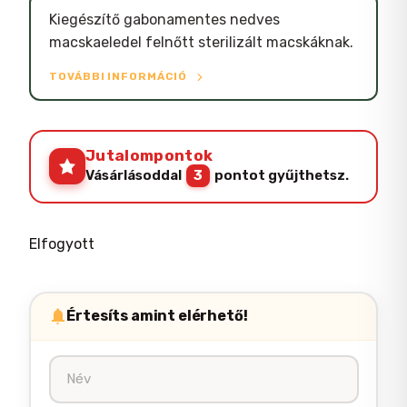
Kiegészítő gabonamentes nedves
macskaeledel felnőtt sterilizált macskáknak.
TOVÁBBI INFORMÁCIÓ
Jutalompontok
Vásárlásoddal
3
pontot gyűjthetsz.
Elfogyott
Értesíts amint elérhető!