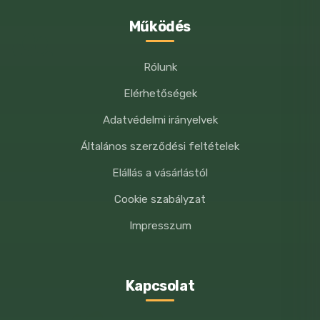
aromák
Működés
Tonhallal:
Hús és állati származékok
(ebből tonhal 4%), Növényi fehérje
Rólunk
kivonatok, hal és halszármazékok,
Különféle cukrok, Ásványok, Növényi
Elérhetőségek
eredetű származékok, élesztők,
Adatvédelmi irányelvek
Adalékok: aromák
Általános szerződési feltételek
Analitikai összetevők: Adalékanyagok:
Elállás a vásárlástól
Cookie szabályzat
Nedvességtartalom: 87,5%, fehérje:
7,5%, Zsírtartalom: 1,5%, nyershamu:
Impresszum
1,5%, nyersrost: 0,2%.
Aromák.
Kapcsolat