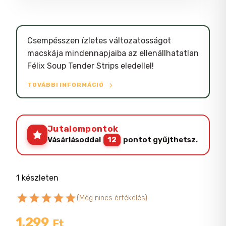
Csempésszen ízletes változatosságot
macskája mindennapjaiba az ellenállhatatlan
Félix Soup Tender Strips eledellel!
TOVÁBBI INFORMÁCIÓ
Jutalompontok
Vásárlásoddal
12
pontot gyűjthetsz.
1 készleten
star
star
star
star
star
(Még nincs értékelés)
1,299
Ft