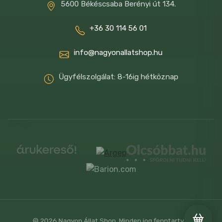
5600 Békéscsaba Berényi út 134.
+36 30 114 56 01
info@nagyonallatshop.hu
Ügyfélszolgálat: 8-16ig hétköznap
© 2026 Nagyon Állat Shop. Minden jog fenntartva.