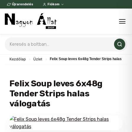
Skip
Újrarendelés
Fiókom
to
content
Products
search
Kezdőlap
»
Üzlet
»
Felix Soup leves 6x48g Tender Strips halas válo
Felix Soup leves 6x48g
Tender Strips halas
válogatás