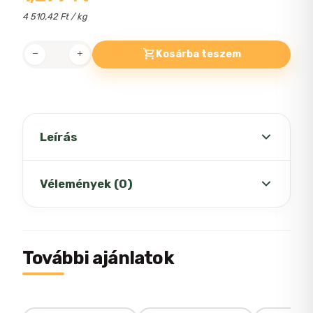
4 510,42 Ft / kg
Kosárba teszem
Felix
Soup
leves
6x48g
Tender
Leírás
Strips
halas
Felix Soup leves 6x48g Tender Strips
Vélemények (0)
válogatás
halas válogatás
mennyiség
A macskáknak szánt finom leves a száraz
és ropogós jutalomfalatok ízletes
Még nincsenek értékelések.
További ajánlatok
alternatíváját kínálja, és gondoskodik a
snackfogyasztás változatosságáról.