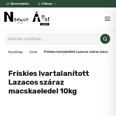
Skip
Újrarendelés
Fiókom
to
content
Products
search
Kezdőlap
»
Üzlet
»
Friskies Ivartalanított Lazacos száraz macskael
Friskies Ivartalanított
Lazacos száraz
macskaeledel 10kg