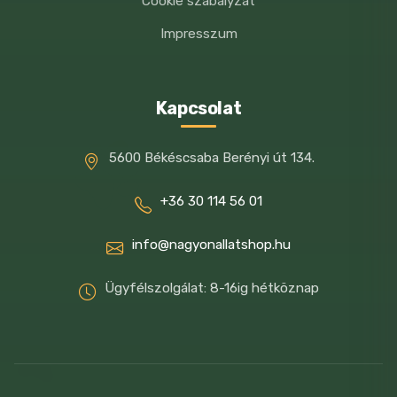
Cookie szabályzat
alakú tápszemekben.
Impresszum
**4% rehidratált zöldségnek felel meg a
kör alakú tápszemekben, a termékben
0,1%-al egyenértékű, mely 0,6%
Kapcsolat
zöldségnek felel meg.
5600 Békéscsaba Berényi út 134.
Analitikai összetevők:
Tápértékkel
rendelkező adalékanyagok:
+36 30 114 56 01
Fehérje: 30%, Zsírtartalom: 9%,
info@nagyonallatshop.hu
Nyershamu: 7%, Nyersrost: 4,5%
Ügyfélszolgálat: 8-16ig hétköznap
NE/kg: Vit A: 14500; Vit D3: 1200; Vit E:
100.
mg/kg: vas-szulfát monohidrát: 168,
vízmentes kalcium-jodát: 2,7, réz-