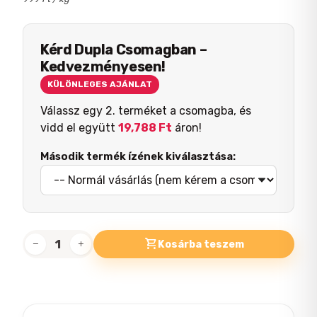
Kérd Dupla Csomagban –
Kedvezményesen!
KÜLÖNLEGES AJÁNLAT
Válassz egy 2. terméket a csomagba, és
vidd el együtt
19,788
Ft
áron!
Második termék ízének kiválasztása:
Kosárba teszem
Friskies
Ivartalanított
Lazacos
száraz