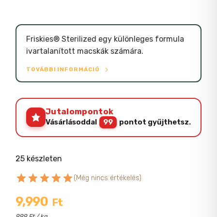
Friskies® Sterilized egy különleges formula
ivartalanított macskák számára.
TOVÁBBI INFORMÁCIÓ
Jutalompontok
Vásárlásoddal
99
pontot gyűjthetsz.
25 készleten
star
star
star
star
star
(Még nincs értékelés)
9,990
Ft
999 Ft / kg