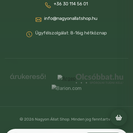
+36 30 114 56 01
80 g
8 kg
info@nagyonallatshop.hu
90 g
Ügyfélszolgálat: 8-16ig hétköznap
Folyamatosan biztosítson macskája
számára friss vizet, az eledeles tálkától
jól elkülönített helyen. Az egyes macskák
különböző egyéni szükségletei miatt a
fent említett mennyiség 15%-kal
növelhető vagy csökkenthető. Ha nedves
eledelt vagy jutalomfalatokat is ad
macskájának, a javasolt mennyiséget
ennek megfelelően kell csökkenteni
© 2026 Nagyon Állat Shop. Minden jog fenntartva.
Weboldalt fejlesztette