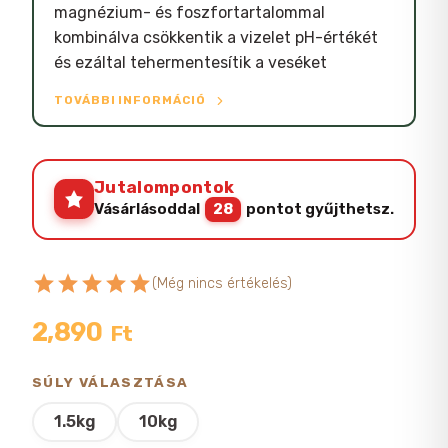
magnézium- és foszfortartalommal
kombinálva csökkentik a vizelet pH-értékét
és ezáltal tehermentesítik a veséket
TOVÁBBI INFORMÁCIÓ
Jutalompontok
Vásárlásoddal
28
pontot gyűjthetsz.
star
star
star
star
star
(Még nincs értékelés)
2,890
Ft
SÚLY VÁLASZTÁSA
1.5kg
10kg