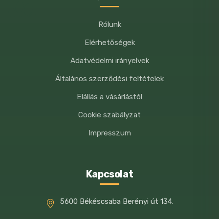
normál aktivitás mellett
Rólunk
kg-ban (pl. benti
Elérhetőségek
macska)
Adatvédelmi irányelvek
2 kg
Általános szerződési feltételek
35 g
3 kg
Elállás a vásárlástól
45 g
Cookie szabályzat
4 kg
Impresszum
55 g
5 kg
65 g
Kapcsolat
6 kg
75 g
5600 Békéscsaba Berényi út 134.
7 kg