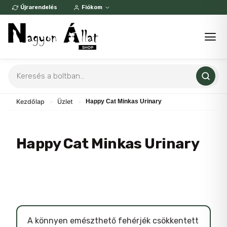
Skip
Újrarendelés
Fiókom
to
content
Products
search
Kezdőlap
»
Üzlet
»
Happy Cat Minkas Urinary
Happy Cat Minkas Urinary
A könnyen emészthető fehérjék csökkentett