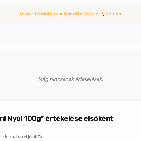
felnőtt/adult
,
ivartalanított/steril
,
Nyulas
Még nincsenek értékelések.
ril Nyúl 100g” értékelése elsőként
t
*
karakterrel jelöltük