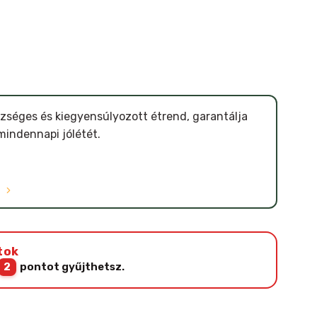
szséges és kiegyensúlyozott étrend, garantálja
mindennapi jólétét.
Ó
tok
2
pontot gyűjthetsz.