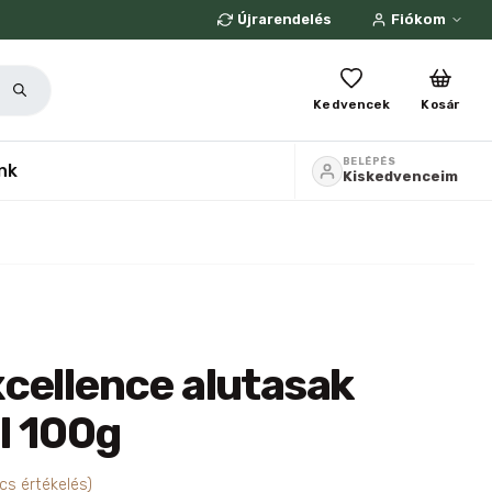
Újrarendelés
Fiókom
Kedvencek
Kosár
BELÉPÉS
nk
Kiskedvenceim
cellence alutasak
úl 100g
cs értékelés)