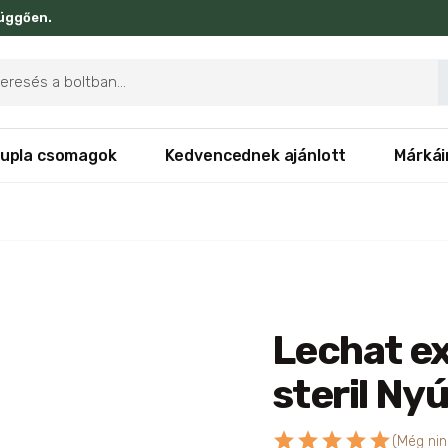
függően.
ducts
rch
upla csomagok
Kedvencednek ajánlott
Márkái
Lechat ex
steril Ny
star
star
star
star
star
(Még nin