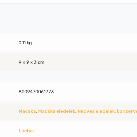
0.11 kg
9 × 9 × 3 cm
8009470061773
Macska
,
Macska eledelek
,
Nedves eledelek, konzerv
Lechat