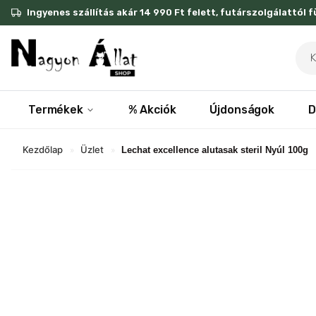
Skip
Ingyenes szállítás akár 14 990 Ft felett, futárszolgálattól 
to
content
Pro
sea
Termékek
% Akciók
Újdonságok
D
Kezdőlap
Üzlet
»
»
Lechat excellence alutasak steril Nyúl 100g