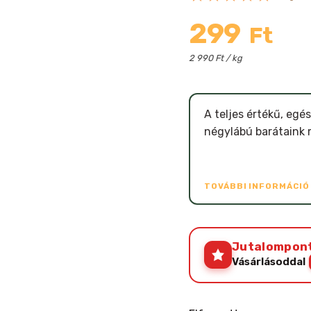
299
Ft
2 990 Ft / kg
A teljes értékű, egé
négylábú barátaink 
TOVÁBBI INFORMÁCI
Jutalompon
Vásárlásoddal