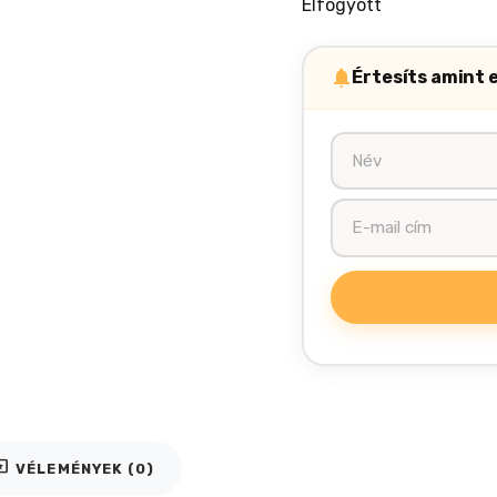
Elfogyott
Értesíts amint 
iews
VÉLEMÉNYEK (0)