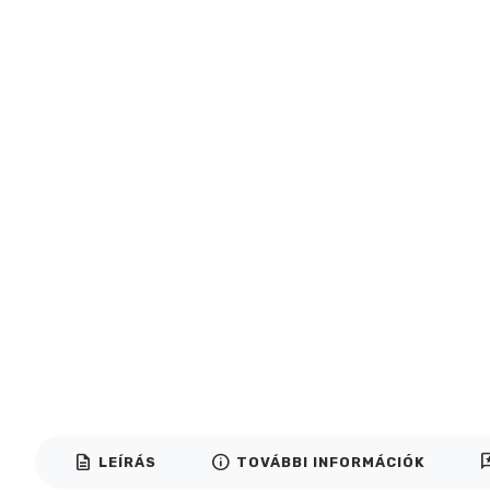
description
info
rev
LEÍRÁS
TOVÁBBI INFORMÁCIÓK