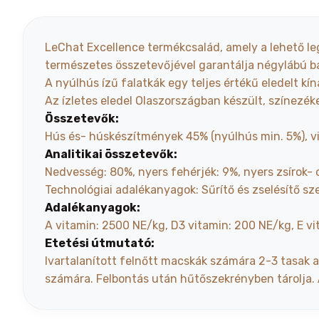
LeChat Excellence termékcsalád, amely a lehető le
természetes összetevőjével garantálja négylábú ba
A nyúlhús ízű falatkák egy teljes értékű eledelt kí
Az ízletes eledel Olaszországban készült, színezék
Összetevők:
Hús és- húskészítmények 45% (nyúlhús min. 5%), v
Analitikai összetevők:
Nedvesség: 80%, nyers fehérjék: 9%, nyers zsírok- o
Technológiai adalékanyagok: Sűrítő és zselésítő sz
Adalékanyagok:
A vitamin: 2500 NE/kg, D3 vitamin: 200 NE/kg, E v
Etetési útmutató:
Ivartalanított felnőtt macskák számára 2-3 tasak 
számára. Felbontás után hűtőszekrényben tárolja. A