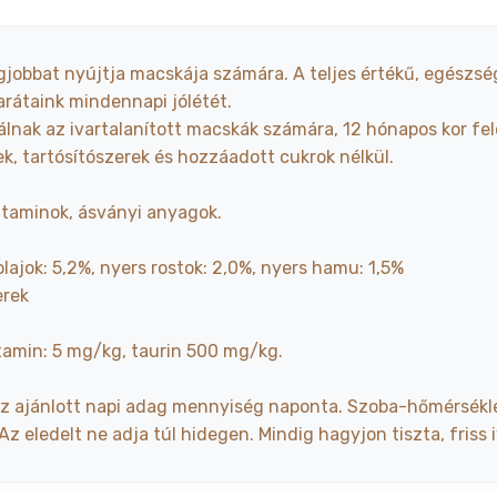
gjobbat nyújtja macskája számára. A teljes értékű, egészs
rátaink mindennapi jólétét.
nálnak az ivartalanított macskák számára, 12 hónapos kor fel
ek, tartósítószerek és hozzáadott cukrok nélkül.
itaminok, ásványi anyagok.
lajok: 5,2%, nyers rostok: 2,0%, nyers hamu: 1,5%
erek
itamin: 5 mg/kg, taurin 500 mg/kg.
az ajánlott napi adag mennyiség naponta. Szoba-hőmérsékle
z eledelt ne adja túl hidegen. Mindig hagyjon tiszta, friss