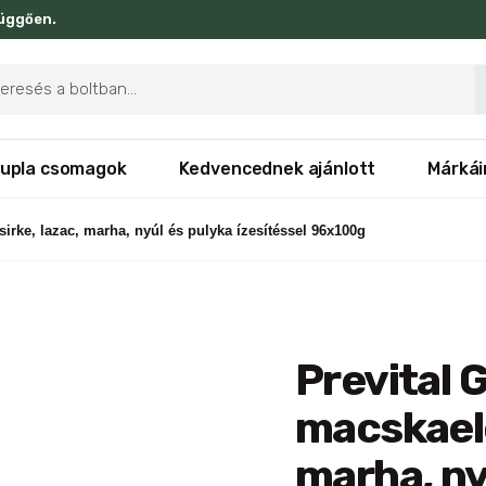
függően.
ducts
rch
upla csomagok
Kedvencednek ajánlott
Márkái
irke, lazac, marha, nyúl és pulyka ízesítéssel 96x100g
Prevital 
macskaele
marha, ny