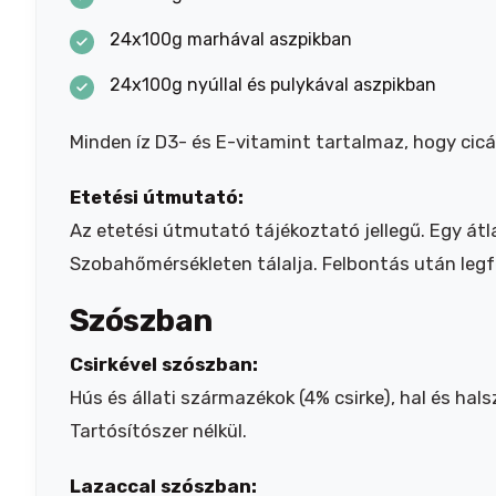
24x100g marhával aszpikban
24x100g nyúllal és pulykával aszpikban
Minden íz D3- és E-vitamint tartalmaz, hogy ci
Etetési útmutató:
Az etetési útmutató tájékoztató jellegű. Egy át
Szobahőmérsékleten tálalja. Felbontás után legf
Szószban
Csirkével szószban:
Hús és állati származékok (4% csirke), hal és ha
Tartósítószer nélkül.
Lazaccal szószban: