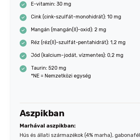
E-vitamin: 30 mg
Cink (cink-szulfát-monohidrát): 10 mg
Mangán (mangán(II)-oxid): 2 mg
Réz (réz(II)-szulfát-pentahidrát): 1,2 mg
Jód (kalcium-jodát, vízmentes): 0,2 mg
Taurin: 520 mg
*NE = Nemzetközi egység
Aszpikban
Marhával aszpikban:
Hús és állati származékok (4% marha), gabonafélé