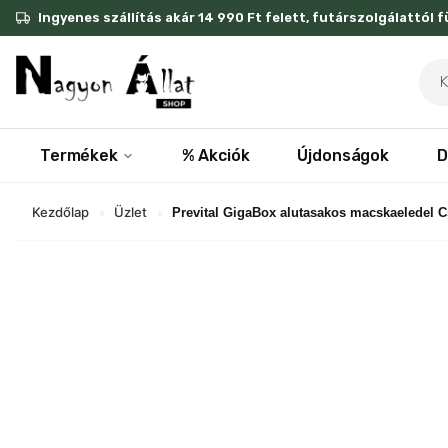
Skip
Ingyenes szállítás akár 14 990 Ft felett, futárszolgálattól 
to
content
Pro
sea
Termékek
% Akciók
Újdonságok
D
Kezdőlap
Üzlet
»
»
Prevital GigaBox alutasakos macskaeledel Cs