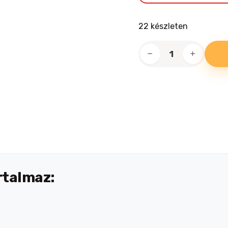
22 készleten
Prevital
GigaBox
alutasakos
macskaeledel
Csirke,
lazac,
marha,
nyúl
és
pulyka
rtalmaz:
ízesítéssel
96x100g
mennyiség