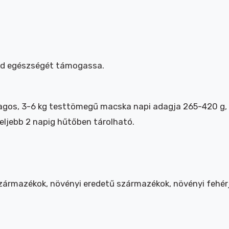
cád egészségét támogassa.
lagos, 3-6 kg testtömegű macska napi adagja 265-420 g, 
eljebb 2 napig hűtőben tárolható.
lszármazékok, növényi eredetű származékok, növényi fehérj