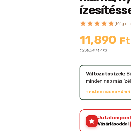
ízesítéss
star
star
star
star
star
(Még nin
11,890
Ft
1 238,54 Ft / kg
Változatos ízek:
Bi
minden nap más ízé
TOVÁBBI INFORMÁCI
Jutalompon
Vásárlásoddal