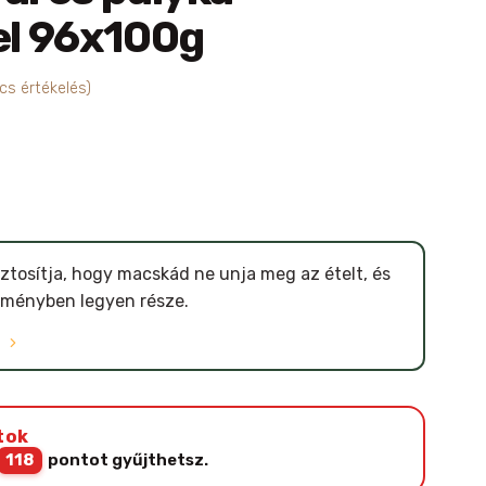
el 96x100g
cs értékelés)
ztosítja, hogy macskád ne unja meg az ételt, és
lményben legyen része.
Ó
tok
118
pontot gyűjthetsz.