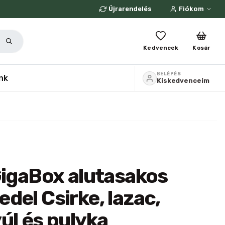
Újrarendelés
Fiókom
Kedvencek
Kosár
BELÉPÉS
nk
Kiskedvenceim
GigaBox alutasakos
del Csirke, lazac,
úl és pulyka