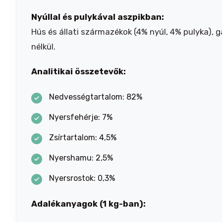
Nyúllal és pulykával aszpikban:
Hús és állati származékok (4% nyúl, 4% pulyka), 
nélkül.
Analitikai összetevők:
Nedvességtartalom: 82%
Nyersfehérje: 7%
Zsírtartalom: 4,5%
Nyershamu: 2,5%
Nyersrostok: 0,3%
Adalékanyagok (1 kg-ban):