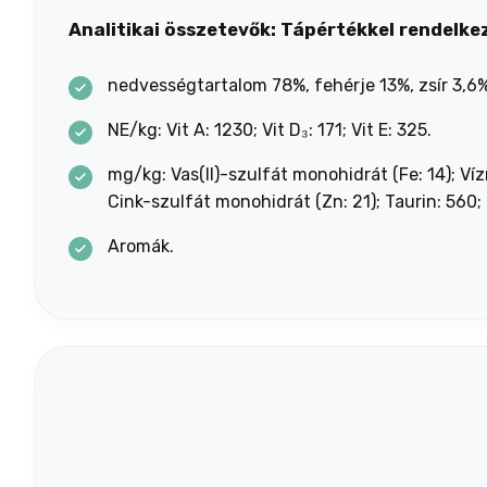
Analitikai összetevők:
Tápértékkel rendelke
nedvességtartalom 78%, fehérje 13%, zsír 3,6
NE/kg: Vit A: 1230; Vit D₃: 171; Vit E: 325.
mg/kg: Vas(II)-szulfát monohidrát (Fe: 14); Víz
Cink-szulfát monohidrát (Zn: 21); Taurin: 560;
Aromák.