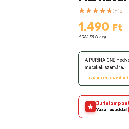
star
star
star
star
star
(Még nin
1,490
Ft
4 382,35 Ft / kg
A PURINA ONE nedves 
macskák számára.
TOVÁBBI INFORMÁCI
Jutalompon
Vásárlásoddal