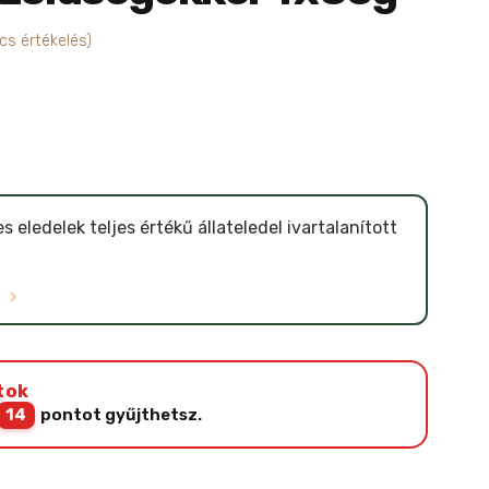
cs értékelés)
eledelek teljes értékű állateledel ivartalanított
Ó
tok
14
pontot gyűjthetsz.