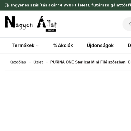
Skip
Ingyenes szállítás akár 14 990 Ft felett, futárszolgálattól 
to
content
Pro
sea
Termékek
% Akciók
Újdonságok
D
Kezdőlap
Üzlet
»
»
PURINA ONE Sterilcat Mini Filé szószban, C