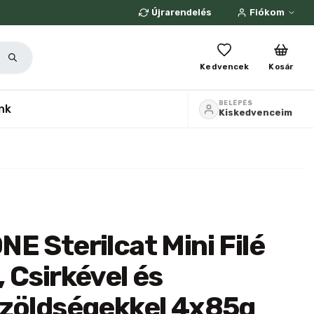
Újrarendelés
Fiókom
Kedvencek
Kosár
BELÉPÉS
nk
Kiskedvenceim
E Sterilcat Mini Filé
 Csirkével és
 zöldségekkel 4x85g