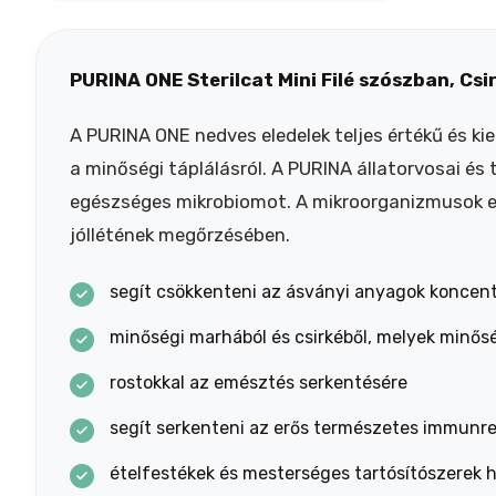
PURINA ONE Sterilcat Mini Filé szószban, Cs
A PURINA ONE nedves eledelek teljes értékű és k
a minőségi táplálásról. A PURINA állatorvosai és
egészséges mikrobiomot. A mikroorganizmusok e
jóllétének megőrzésében.
segít csökkenteni az ásványi anyagok koncen
minőségi marhából és csirkéből, melyek minős
rostokkal az emésztés serkentésére
segít serkenteni az erős természetes immunr
ételfestékek és mesterséges tartósítószerek 