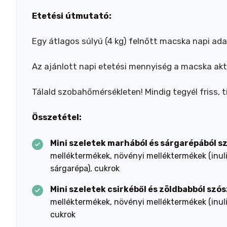
Etetési útmutató:
Egy átlagos súlyú (4 kg) felnőtt macska napi ada
Az ajánlott napi etetési mennyiség a macska aktiv
Tálald szobahőmérsékleten! Mindig tegyél friss, ti
Összetétel:
Mini szeletek marhából és sárgarépából s
melléktermékek, növényi melléktermékek (inulin
sárgarépa), cukrok
Mini szeletek csirkéből és zöldbabból szó
melléktermékek, növényi melléktermékek (inulin
cukrok