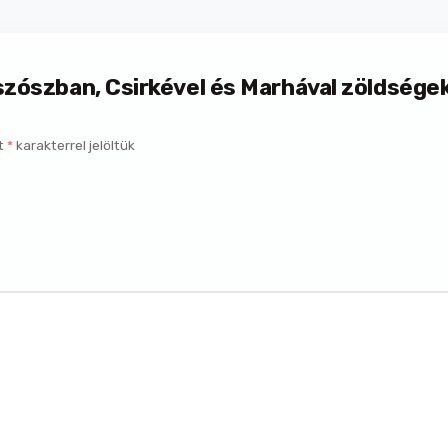
 szószban, Csirkével és Marhával zöldsége
t
*
karakterrel jelöltük