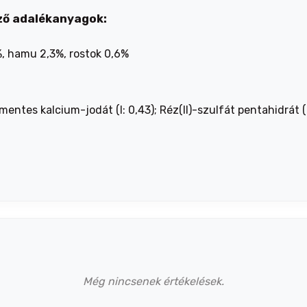
ző adalékanyagok:
%, hamu 2,3%, rostok 0,6%
mentes kalcium-jodát (I: 0,43); Réz(II)-szulfát pentahidrát 
Még nincsenek értékelések.