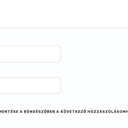
M MENTÉSE A BÖNGÉSZŐBEN A KÖVETKEZŐ HOZZÁSZÓLÁSOM