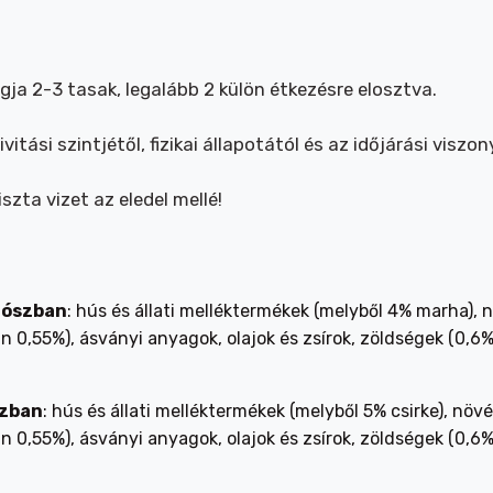
gja 2-3 tasak, legalább 2 külön étkezésre elosztva.
itási szintjétől, fizikai állapotától és az időjárási visz
szta vizet az eledel mellé!
zószban
: hús és állati melléktermékek (melyből 4% marha), 
 0,55%), ásványi anyagok, olajok és zsírok, zöldségek (0,6%
szban
: hús és állati melléktermékek (melyből 5% csirke), nö
 0,55%), ásványi anyagok, olajok és zsírok, zöldségek (0,6%