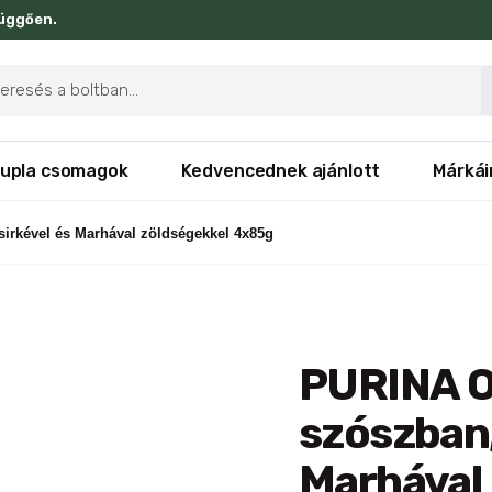
függően.
ducts
rch
upla csomagok
Kedvencednek ajánlott
Márkái
sirkével és Marhával zöldségekkel 4x85g
PURINA ON
szószban,
Marhával