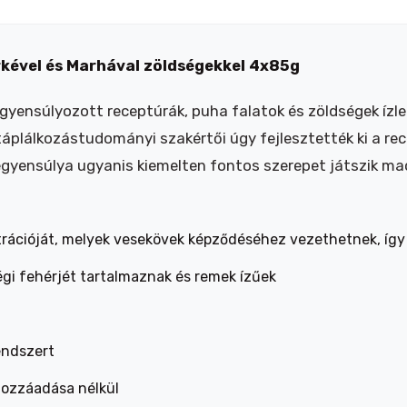
irkével és Marhával zöldségekkel 4x85g
iegyensúlyozott receptúrák, puha falatok és zöldségek íz
 táplálkozástudományi szakértői úgy fejlesztették ki a r
gyensúlya ugyanis kiemelten fontos szerepet játszik m
trációját, melyek vesekövek képződéséhez vezethetnek, így
égi fehérjét tartalmaznak és remek ízűek
endszert
hozzáadása nélkül