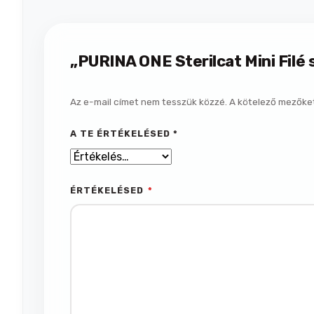
„PURINA ONE Sterilcat Mini Filé
Az e-mail címet nem tesszük közzé.
A kötelező mezőke
A TE ÉRTÉKELÉSED
*
ÉRTÉKELÉSED
*