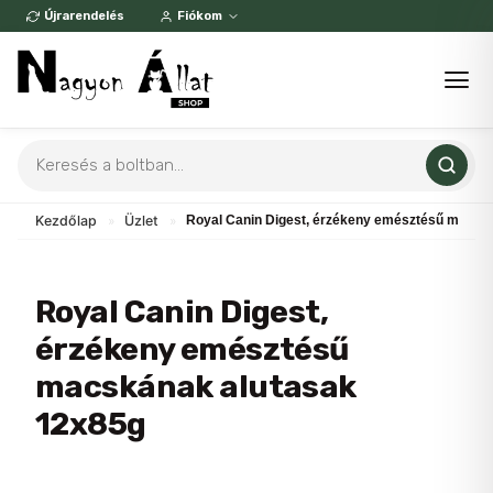
Skip
Újrarendelés
Fiókom
to
content
Products
search
Kezdőlap
»
Üzlet
»
Royal Canin Digest, érzékeny emésztésű macsk
Royal Canin Digest,
érzékeny emésztésű
macskának alutasak
12x85g