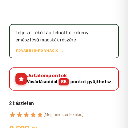
Teljes értékű táp felnőtt érzékeny
emésztésű macskák részére
TOVÁBBI INFORMÁCIÓ
Jutalompontok
Vásárlásoddal
85
pontot gyűjthetsz.
2 készleten
star
star
star
star
star
(Még nincs értékelés)