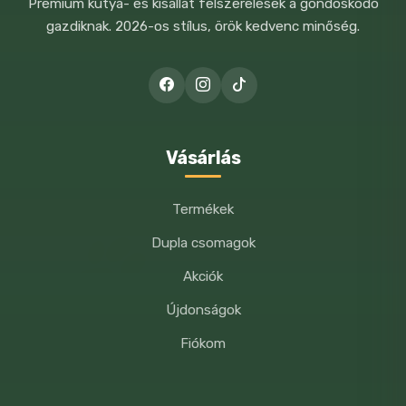
Prémium kutya- és kisállat felszerelések a gondoskodó
gazdiknak. 2026-os stílus, örök kedvenc minőség.
A NEVEM, E-MAIL CÍMEM, ÉS
WEBOLDALCÍMEM MENTÉSE A
BÖNGÉSZŐBEN A KÖVETKEZŐ
Vásárlás
HOZZÁSZÓLÁSOMHOZ.
Termékek
Dupla csomagok
Akciók
Újdonságok
Fiókom