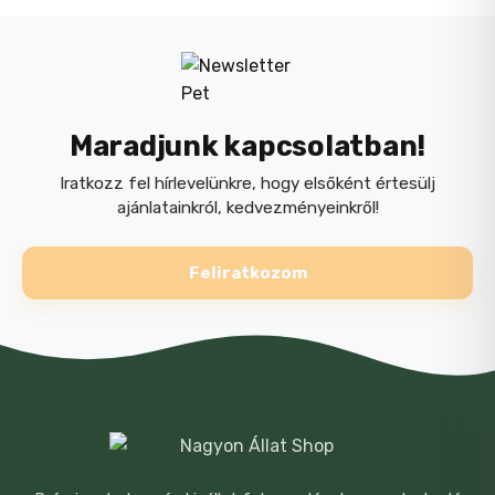
(Jód): 0,35 mg, E4 (Réz): 2,8 mg, E5
eledel
(Mangán): 1 mg, E6 (Cink): 11 mg –
Technológiai adalékanyagok: Üledékes
eredetű klinoptilolit: 2 g.
Maradjunk kapcsolatban!
Analitikai összetevők:
Iratkozz fel hírlevelünkre, hogy elsőként értesülj
ajánlatainkról, kedvezményeinkről!
Nyersfehérje: 9,5 % – Nyersolajok és -
zsírok: 4 % – Nyershamu: 1,7 % – Nyersrost:
Feliratkozom
0,6 % – Nedvesség: 80,5 %.
NÉV
*
E-MAIL
*