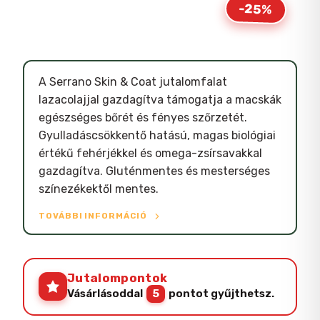
-25%
A Serrano Skin & Coat jutalomfalat
lazacolajjal gazdagítva támogatja a macskák
egészséges bőrét és fényes szőrzetét.
Gyulladáscsökkentő hatású, magas biológiai
értékű fehérjékkel és omega-zsírsavakkal
gazdagítva. Gluténmentes és mesterséges
színezékektől mentes.
TOVÁBBI INFORMÁCIÓ
Jutalompontok
Vásárlásoddal
5
pontot gyűjthetsz.