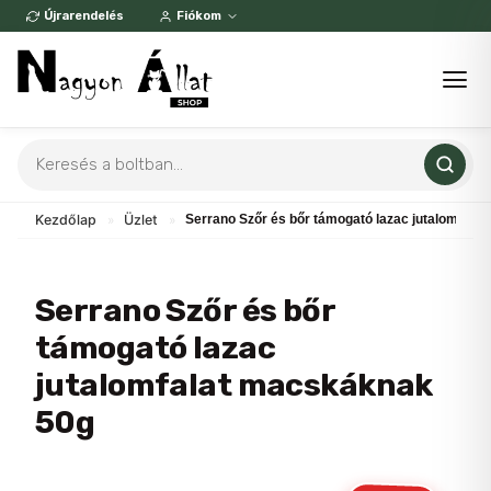
Skip
Újrarendelés
Fiókom
to
content
Products
search
Kezdőlap
»
Üzlet
»
Serrano Szőr és bőr támogató lazac jutalomfala
Serrano Szőr és bőr
támogató lazac
jutalomfalat macskáknak
50g