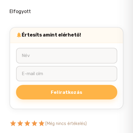
Elfogyott
Értesíts amint elérhető!
star
star
star
star
star
(Még nincs értékelés)