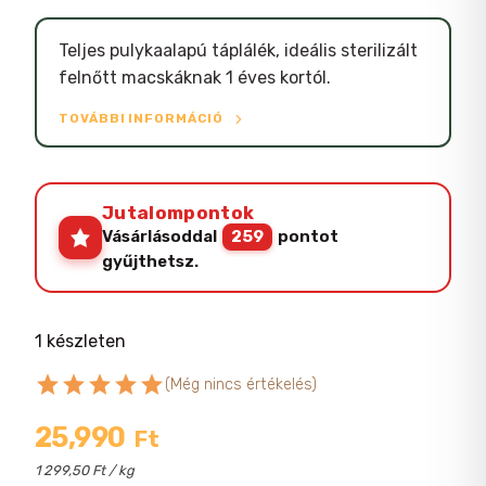
Teljes pulykaalapú táplálék, ideális sterilizált
felnőtt macskáknak 1 éves kortól.
TOVÁBBI INFORMÁCIÓ
Jutalompontok
Vásárlásoddal
259
pontot
gyűjthetsz.
1 készleten
star
star
star
star
star
(Még nincs értékelés)
25,990
Ft
1 299,50 Ft / kg