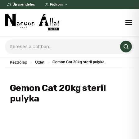
Skip
Újrarendelés
Fiókom
to
content
Products
search
Kezdőlap
»
Üzlet
»
Gemon Cat 20kg steril pulyka
Gemon Cat 20kg steril
pulyka