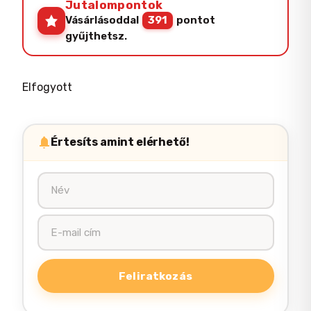
Jutalompontok
Vásárlásoddal
391
pontot
gyűjthetsz.
Elfogyott
Értesíts amint elérhető!