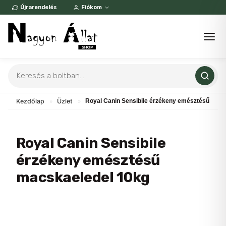
Skip
Újrarendelés
Fiókom
to
content
Products
search
Kezdőlap
»
Üzlet
»
Royal Canin Sensibile érzékeny emésztésű mac
Royal Canin Sensibile
érzékeny emésztésű
macskaeledel 10kg