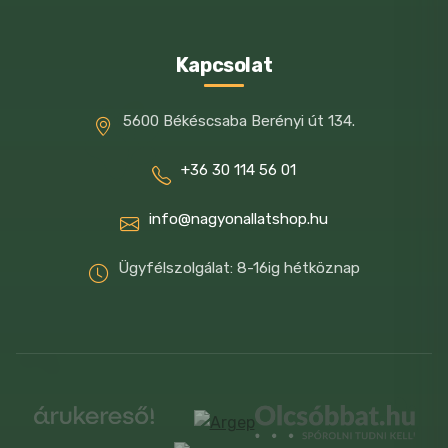
életmódjának való megfelelés érdekében.
Ez azt jelenti, hogy a ROYAL CANIN®
Kapcsolat
Sensible 33 tápot fogyasztó macska egy
teljes értékű és kiegyensúlyozott tápot
5600 Békéscsaba Berényi út 134.
kap.
+36 30 114 56 01
Összetétel:
info@nagyonallatshop.hu
Dehidratált baromfifehérje, rizs, állati
zsiradékok, kukorica, növényi fehérje
Ügyfélszolgálat: 8-16ig hétköznap
kivonat*, dehidratált sertésfehérje*,
hidrolizált állati fehérjék, búza,
kukoricaglutén, cukorrépapép, élesztők,
halolaj, ásványi sók, növényi rostok,
szójaolaj, frukto-oligoszacharidok.
*L.I.P.: kitűnően emészthető, válogatott